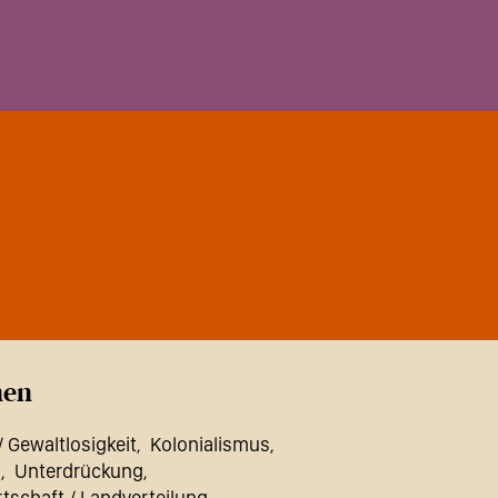
en
/ Gewaltlosigkeit
Kolonialismus
n
Unterdrückung
tschaft / Landverteilung