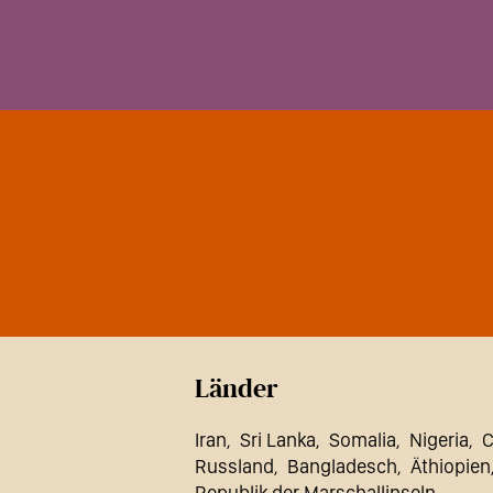
Länder
Iran
Sri Lanka
Somalia
Nigeria
C
Russland
Bangladesch
Äthiopien
Republik der Marschallinseln