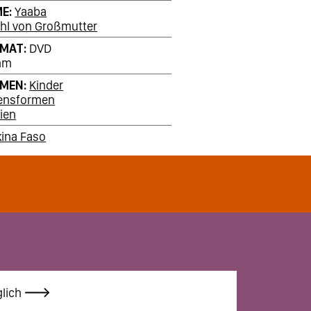
ME
Yaaba
ähl von Großmutter
RMAT
DVD
mm
EMEN
Kinder
ensformen
ien
kina Faso
lich