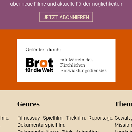
über neue Filme und aktuelle Fördermöglichkeiten
JETZT ABONNIEREN
Genres
Them
hile
Filmessay
Spielfilm
Trickfilm
Reportage
Gewalt 
Dokumentarspielfilm
Missio
Dokumentarfilm m. Trick
Animation
Landwir