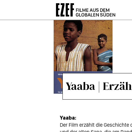
Direkt
zum
Inhalt
Yaaba | Erzä
Yaaba:
Der Film erzählt die Geschicht
und der alten Sana, die am Ran