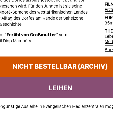
FIL
esehen wird. Für den Jungen ist sie seine
Erz
 Mooré-Sprache des westafrikanischen Landes
FO
r Alltag des Dorfes am Rande der Sahelzone
35
 Geschichte.
TH
of "
Erzähl von Großmutter
" vom
Leb
ril Diop Mambéty
Med
Bur
NICHT BESTELLBAR (ARCHIV)
LEIHEN
ngünstige Ausleihe in Evangelischen Medienzentralen mög