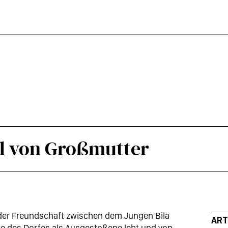
hl von Großmutter
e der Freundschaft zwischen dem Jungen Bila
AR
de des Dorfes als Ausgestoßene lebt und von