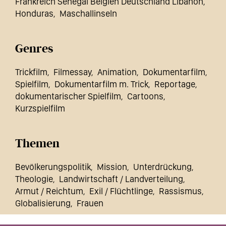
Frankreich Senegal Belgien Deutschland Libanon
Honduras
Maschallinseln
Genres
Trickfilm
Filmessay
Animation
Dokumentarfilm
Spielfilm
Dokumentarfilm m. Trick
Reportage
dokumentarischer Spielfilm
Cartoons
Kurzspielfilm
Themen
Bevölkerungspolitik
Mission
Unterdrückung
Theologie
Landwirtschaft / Landverteilung
Armut / Reichtum
Exil / Flüchtlinge
Rassismus
Globalisierung
Frauen