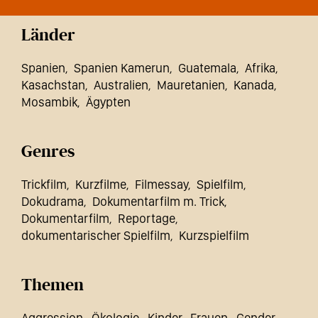
Länder
Spanien
Spanien Kamerun
Guatemala
Afrika
Kasachstan
Australien
Mauretanien
Kanada
Mosambik
Ägypten
Genres
Trickfilm
Kurzfilme
Filmessay
Spielfilm
Dokudrama
Dokumentarfilm m. Trick
Dokumentarfilm
Reportage
dokumentarischer Spielfilm
Kurzspielfilm
Themen
Aggression
Ökologie
Kinder
Frauen
Gender