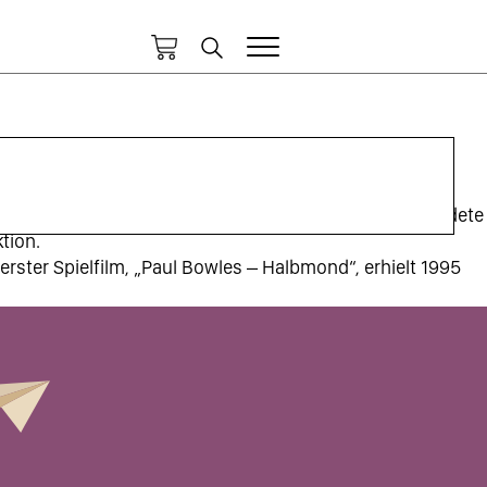
ünste in Hamburg. Zusammen mit Irene von Alberti gründete
tion.
rster Spielfilm, „Paul Bowles – Halbmond“, erhielt 1995