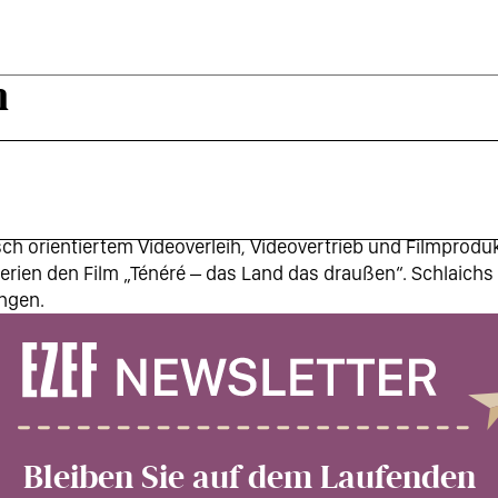
h
e visuelle Kommunikation an der Hochschule für bildende K
sch orientiertem Videoverleih, Videovertrieb und Filmproduk
rien den Film „Ténéré – das Land das draußen“. Schlaichs e
ungen.
Bleiben Sie auf dem Laufenden