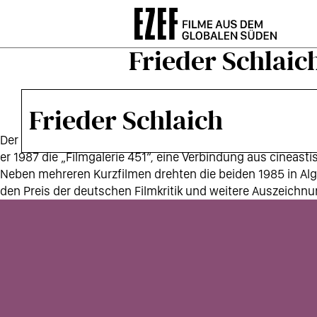
Direkt
zum
Inhalt
Frieder Schlaic
Frieder Schlaich
Der 1961 in Stuttgart geborene Frieder Schlaich studiert
er 1987 die „Filmgalerie 451“, eine Verbindung aus cineasti
Neben mehreren Kurzfilmen drehten die beiden 1985 in Alge
den Preis der deutschen Filmkritik und weitere Auszeichn