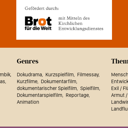
Genres
Them
mbik
Dokudrama
Kurzspielfilm
Filmessay
Mensch
as
Kurzfilme
Dokumentarfilm
Entwick
dokumentarischer Spielfilm
Spielfilm
Exil / F
Dokumentarspielfilm
Reportage
Armut 
Animation
Landwir
Landflu