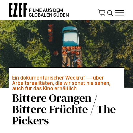
Direkt
zum
Inhalt
Ein dokumentarischer Weckruf — über
Arbeitsrealitäten, die wir sonst nie sehen,
auch für das Kino erhältlich
Bittere Orangen /
Bittere Früchte / The
Pickers
KURZINFOS