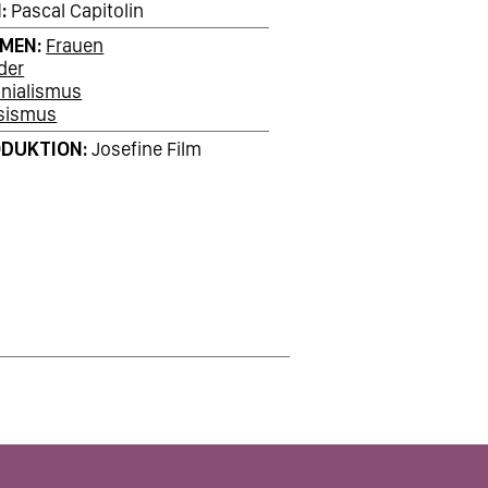
N
Pascal Capitolin
EMEN
Frauen
der
onialismus
sismus
DUKTION
Josefine Film