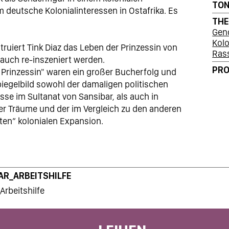
TO
m deutsche Kolonialinteressen in Ostafrika. Es
TH
Gen
Kol
ruiert Tink Diaz das Leben der Prinzessin von
Ras
 auch re-inszeniert werden.
PRO
 Prinzessin" waren ein großer Bucherfolg und
piegelbild sowohl der damaligen politischen
sse im Sultanat von Sansibar, als auch in
ler Träume und der im Vergleich zu den anderen
ten“ kolonialen Expansion.
AR_ARBEITSHILFE
Arbeitshilfe