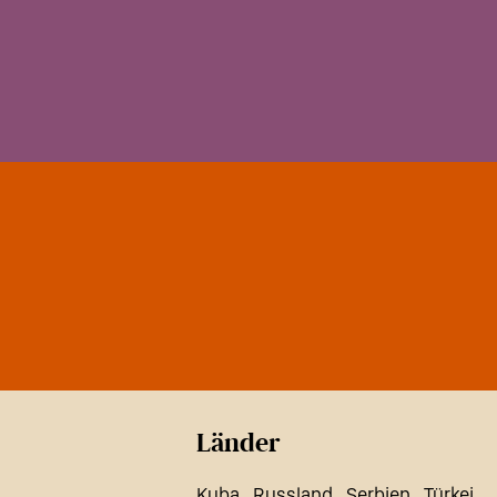
Länder
Kuba
Russland
Serbien
Türkei