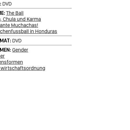
T
DVD
ME
The Ball
a, Chula und Karma
lante Muchachas!
chenfussball in Honduras
RMAT
DVD
EMEN
Gender
er
ensformen
twirtschaftsordnung