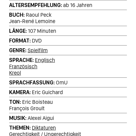
ALTERSEMPFEHLUNG
ab 16 Jahren
BUCH
Raoul Peck
Jean-René Lemoine
LÄNGE
107 Minuten
FORMAT
DVD
GENRE
Spielfilm
SPRACHE
Englisch
Französisch
Kreol
SPRACHFASSUNG
OmU
KAMERA
Eric Guichard
TON
Eric Boisteau
François Groult
MUSIK
Alexei Aigui
THEMEN
Diktaturen
Gerechtigkeit / Ungerechtigkeit