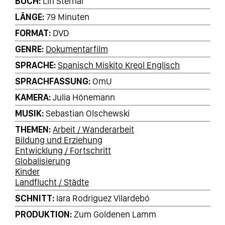
BUCH
Lin Sternal
LÄNGE
79 Minuten
FORMAT
DVD
GENRE
Dokumentarfilm
SPRACHE
Spanisch Miskito Kreol Englisch
SPRACHFASSUNG
OmU
KAMERA
Julia Hönemann
MUSIK
Sebastian Olschewski
THEMEN
Arbeit / Wanderarbeit
Bildung und Erziehung
Entwicklung / Fortschritt
Globalisierung
Kinder
Landflucht / Städte
SCHNITT
Iara Rodriguez Vilardebó
PRODUKTION
Zum Goldenen Lamm