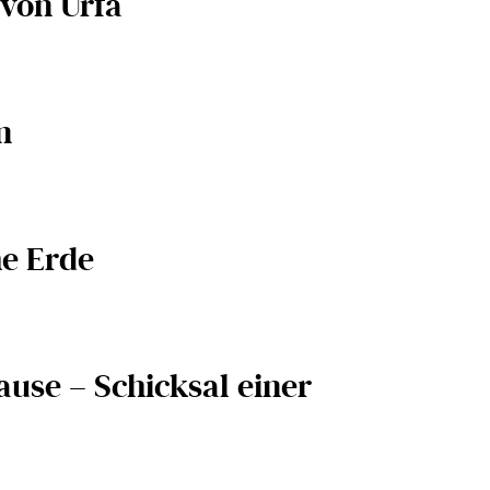
von Urfa
n
he Erde
ause – Schicksal einer