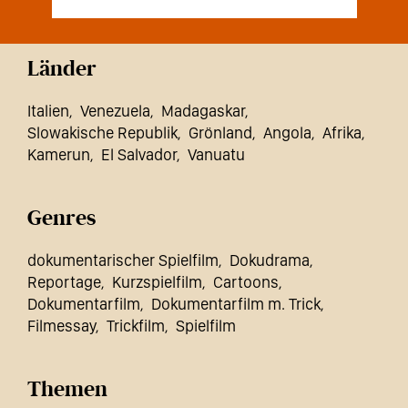
Länder
Italien
Venezuela
Madagaskar
Slowakische Republik
Grönland
Angola
Afrika
Kamerun
El Salvador
Vanuatu
Genres
dokumentarischer Spielfilm
Dokudrama
Reportage
Kurzspielfilm
Cartoons
Dokumentarfilm
Dokumentarfilm m. Trick
Filmessay
Trickfilm
Spielfilm
Themen