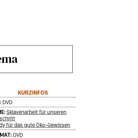
hema
KURZINFOS
T
DVD
ME
Sklavenarbeit für unseren
schritt
dy für das gute Öko-Gewissen
RMAT
DVD