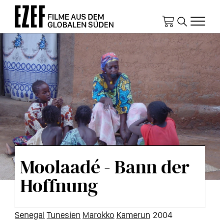
Direkt
zum
Inhalt
Moolaadé - Bann der
Hoffnung
KURZINFOS
Senegal
Tunesien
Marokko
Kamerun
2004