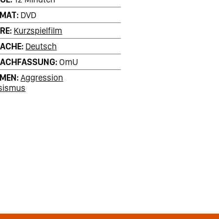
RMAT
DVD
RE
Kurzspielfilm
RACHE
Deutsch
RACHFASSUNG
OmU
EMEN
Aggression
sismus