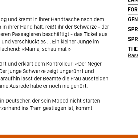
FO
olog und kramt in ihrer Handtasche nach dem
GEN
in ihrer Hand hält, reißt ihr der Schwarze - der
SP
deren Passagieren beschäftigt - das Ticket aus
SP
und verschluckt es ... Ein kleiner Junge im
ft lachend: «Mama, schau mal.»
TH
Ras
stört und erklärt dem Kontrolleur: «Der Neger
. Der junge Schwarze zeigt ungerührt und
 Daraufhin lässt der Beamte die Frau aussteigen
me Ausrede habe er noch nie gehört.
ein Deutscher, der sein Moped nicht starten
rzerhand ins Tram gestiegen ist, kommt