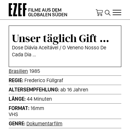
Direkt
zum
Inhalt
Unser täglich Gift ...
Dose Diávia Aceitável / O Veneno Nosso De
Cada Dia ...
KURZINFOS
Brasilien
1985
REGIE
Frederico Füllgraf
ALTERSEMPFEHLUNG
ab 16 Jahren
LÄNGE
44 Minuten
FORMAT
16mm
VHS
GENRE
Dokumentarfilm