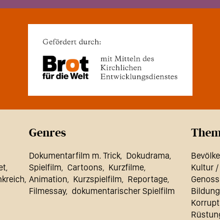
Genres
Them
Dokumentarfilm m. Trick
Dokudrama
Bevölke
et
Spielfilm
Cartoons
Kurzfilme
Kultur /
nkreich
Animation
Kurzspielfilm
Reportage
Genoss
Filmessay
dokumentarischer Spielfilm
Bildung
Korrupt
Rüstun