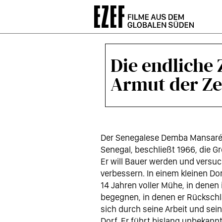
Direkt
zum
Inhalt
Die endliche 
Armut der Ze
Der Senegalese Demba Mansaré, 
Senegal, beschließt 1966, die G
Er will Bauer werden und versu
verbessern. In einem kleinen Do
14 Jahren voller Mühe, in dene
begegnen, in denen er Rückschl
sich durch seine Arbeit und sei
Dorf. Er führt bislang unbekannt