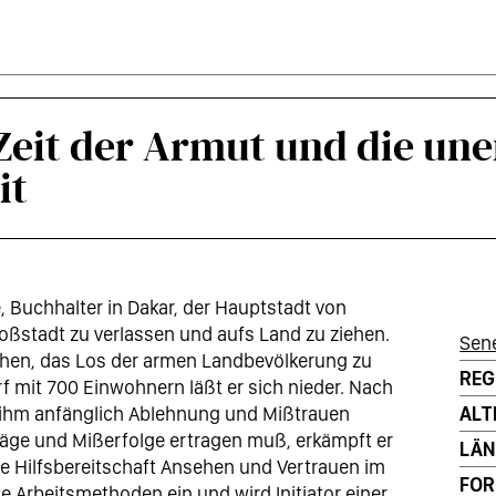
Zeit der Armut und die un
it
Buchhalter in Dakar, der Hauptstadt von
roßstadt zu verlassen und aufs Land zu ziehen.
Sen
chen, das Los der armen Landbevölkerung zu
REG
rf mit 700 Einwohnern läßt er sich nieder. Nach
n ihm anfänglich Ablehnung und Mißtrauen
ALT
äge und Mißerfolge ertragen muß, erkämpft er
LÄN
ne Hilfsbereitschaft Ansehen und Vertrauen im
FO
e Arbeitsmethoden ein und wird Initiator einer