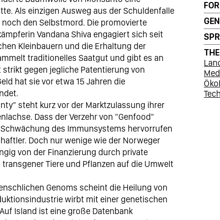
FO
tte. Als einzigen Ausweg aus der Schuldenfalle
GEN
 noch den Selbstmord. Die promovierte
kämpferin Vandana Shiva engagiert sich seit
SP
schen Kleinbauern und die Erhaltung der
TH
sammelt traditionelles Saatgut und gibt es an
Land
 strikt gegen jegliche Patentierung von
Med
eld hat sie vor etwa 15 Jahren die
Öko
ndet.
Tec
ty" steht kurz vor der Marktzulassung ihrer
enlachse. Dass der Verzehr von "Genfood"
ie Schwächung des Immunsystems hervorrufen
haftler. Doch nur wenige wie der Norweger
ngig von der Finanzierung durch private
transgener Tiere und Pflanzen auf die Umwelt
enschlichen Genoms scheint die Heilung von
uktionsindustrie wirbt mit einer genetischen
 Auf Island ist eine große Datenbank