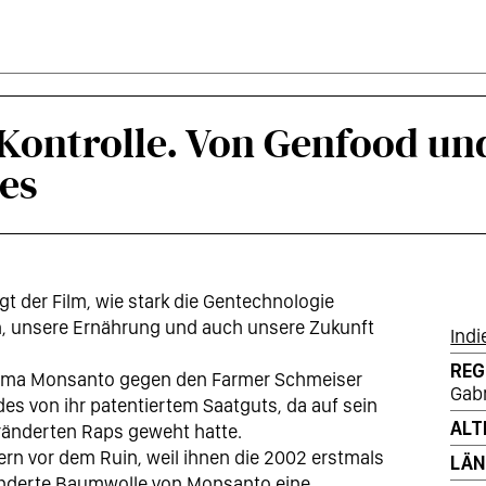
Kontrolle. Von Genfood un
es
gt der Film, wie stark die Gentechnologie
en, unsere Ernährung und auch unsere Zukunft
Indi
REG
Firma Monsanto gegen den Farmer Schmeiser
Gabr
es von ihr patentiertem Saatguts, da auf sein
ALT
ränderten Raps geweht hatte.
uern vor dem Ruin, weil ihnen die 2002 erstmals
LÄN
nderte Baumwolle von Monsanto eine