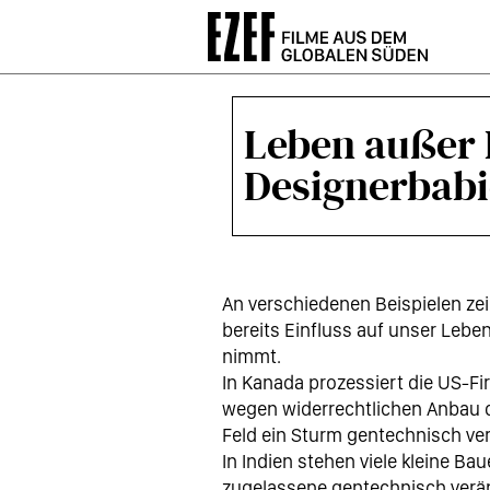
Direkt
zum
Inhalt
Leben außer 
Designerbabi
An verschiedenen Beispielen zei
bereits Einfluss auf unser Leb
nimmt.
In Kanada prozessiert die US-
wegen widerrechtlichen Anbau d
Feld ein Sturm gentechnisch ve
In Indien stehen viele kleine Ba
zugelassene gentechnisch verä