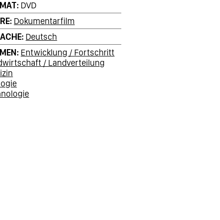
RMAT
DVD
RE
Dokumentarfilm
RACHE
Deutsch
EMEN
Entwicklung / Fortschritt
wirtschaft / Landverteilung
izin
logie
hnologie