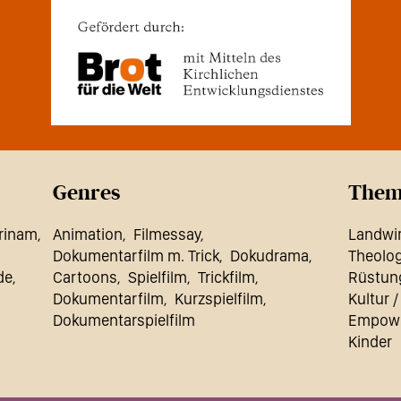
Genres
Them
rinam
Animation
Filmessay
Landwir
Dokumentarfilm m. Trick
Dokudrama
Theolog
de
Cartoons
Spielfilm
Trickfilm
Rüstun
Dokumentarfilm
Kurzspielfilm
Kultur /
Dokumentarspielfilm
Empow
Kinder