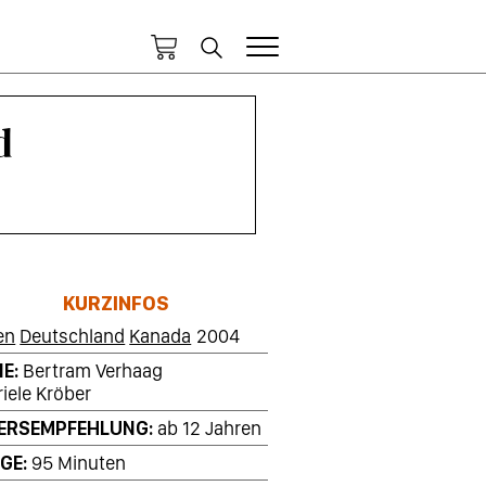
d
KURZINFOS
en
Deutschland
Kanada
2004
IE
Bertram Verhaag
iele Kröber
ERSEMPFEHLUNG
ab 12 Jahren
GE
95 Minuten