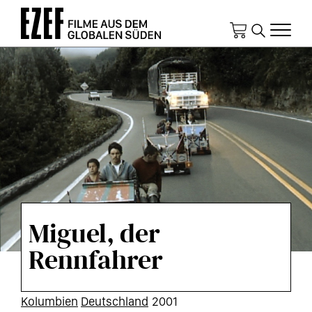
Direkt
zum
Inhalt
Miguel, der
Rennfahrer
KURZINFOS
Kolumbien
Deutschland
2001