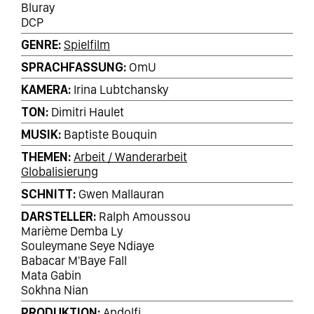
Bluray
DCP
GENRE
Spielfilm
SPRACHFASSUNG
OmU
KAMERA
Irina Lubtchansky
TON
Dimitri Haulet
MUSIK
Baptiste Bouquin
THEMEN
Arbeit / Wanderarbeit
Globalisierung
SCHNITT
Gwen Mallauran
DARSTELLER
Ralph Amoussou
Marième Demba Ly
Souleymane Seye Ndiaye
Babacar M'Baye Fall
Mata Gabin
Sokhna Nian
PRODUKTION
Andolfi